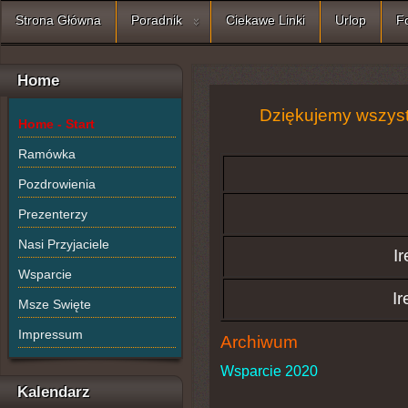
Strona Główna
Poradnik
Ciekawe Linki
Urlop
F
Home
Dziękujemy wszyst
Home - Start
Ramówka
Pozdrowienia
Prezenterzy
Nasi Przyjaciele
I
Wsparcie
Ir
Msze Swięte
Impressum
Archiwum
Wsparcie 2020
Kalendarz