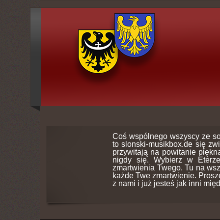
Coś wspólnego wszyscy ze so
to slonski-musikbox.de się zw
przywitają na powitanie piękną
nigdy się. Wybierz w Eterz
zmartwienia Twego. Tu na wsz
każde Twe zmartwienie. Proszę 
z nami i już jesteś jak inni mię