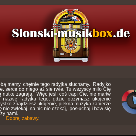
bą mamy, chętnie tego radyjka słuchamy. Radyjko
ie, serce do niego aż się rwie. Tu wszyscy miło Cię
 nutke zagrają. Więc jeśli coś trapi Cie, nie martw
e nazwę radyjka tego, gdzie otrzymasz ukojenie
ystko znajdziesz ukojenie, piękna muzyka zabierze
nie zwlekaj, na nic nie czekaj, posłuchaj i baw się
dzy nami.
Dobrej zabawy.