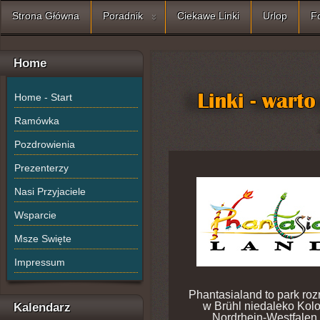
Strona Główna
Poradnik
Ciekawe Linki
Urlop
F
Home
Home - Start
Ramówka
Pozdrowienia
Prezenterzy
Nasi Przyjaciele
Wsparcie
Msze Swięte
Impressum
Phantasialand to park ro
w Brühl niedaleko Kolon
Kalendarz
Nordrhein-Westfalen