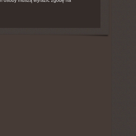
ch osoby muszą wyrazić zgodę na