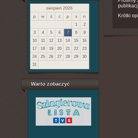
Prosimy 
publikacj
sierpień 2026
Krótki op
p
w
ś
c
p
s
n
1
2
3
4
5
6
7
8
9
10
11
12
13
14
15
16
17
18
19
20
21
22
23
24
25
26
27
28
29
30
31
Warto zobaczyć