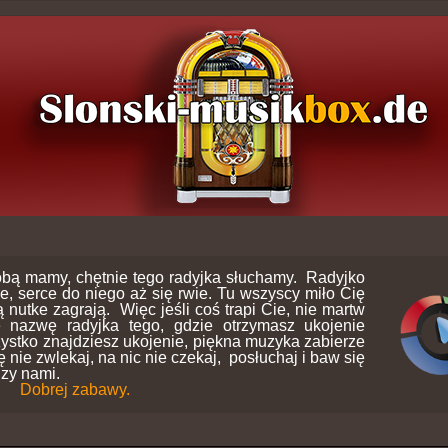
bą mamy, chętnie tego radyjka słuchamy. Radyjko
ie, serce do niego aż się rwie. Tu wszyscy miło Cię
 nutke zagrają. Więc jeśli coś trapi Cie, nie martw
e nazwę radyjka tego, gdzie otrzymasz ukojenie
ystko znajdziesz ukojenie, piękna muzyka zabierze
nie zwlekaj, na nic nie czekaj, posłuchaj i baw się
dzy nami.
Dobrej zabawy.