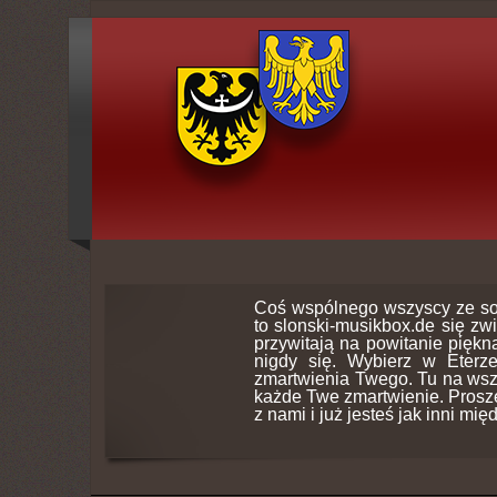
Coś wspólnego wszyscy ze so
to slonski-musikbox.de się zw
przywitają na powitanie piękną
nigdy się. Wybierz w Eterz
zmartwienia Twego. Tu na wsz
każde Twe zmartwienie. Proszę 
z nami i już jesteś jak inni mię