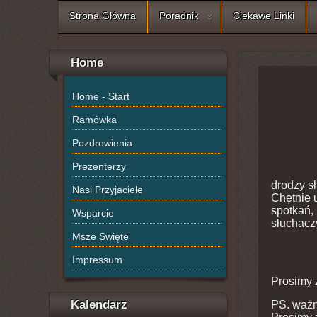
Strona Główna
Poradnik
Ciekawe Linki
Home
Home - Start
Ramówka
Pozdrowienia
Prezenterzy
drodzy s
Nasi Przyjaciele
Chętnie u
spotkań,
Wsparcie
słuchaczy
Msze Swięte
Impressum
Prosimy z
Kalendarz
PS. waż