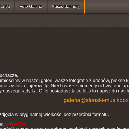
Urlop
Foto Galeria
Nasze Bannery
łuchacze,
mieścimy w naszej galerii wasze fotografie z urlopów, piękne k
 uroczystości, fajerów itp. Niech wasze momenty uchwycone ap
 naszego radyjka. O ile posiadasz takie fotki to napisz do nas lu
galeria@slonski-musikbox
djęcia w oryginalnej wielkości bez przeróbki formatu.
UWAGA
na