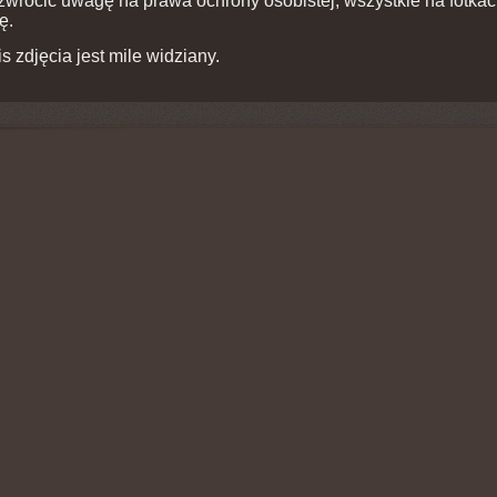
zwrócić uwagę na prawa ochrony osobistej, wszystkie na fotka
ę.
is zdjęcia jest mile widziany.